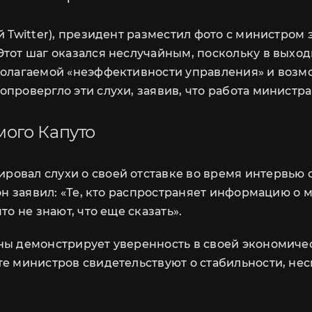
й Twitter), президент разместил фото с министром 
тот шаг оказался неслучайным, поскольку в выход
полагаемой «неэффективности управления» и возм
провергло эти слухи, заявив, что работа министра
мого Капуто
овал слухи о своей отставке во время интервью 
 он заявил: «Те, кто распространяет информацию о
о не знают, что еще сказать».
ны демонстрирует уверенность в своей экономиче
те министров свидетельствуют о стабильности, не