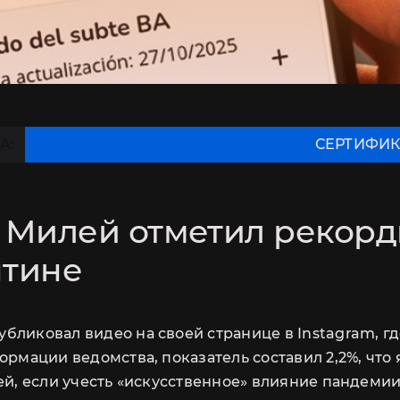
А:
СЕРТИФИКАТ DOMI
 Милей отметил рекорд
нтине
бликовал видео на своей странице в Instagram, г
формации ведомства, показатель составил 2,2%, чт
ей, если учесть «искусственное» влияние пандемии