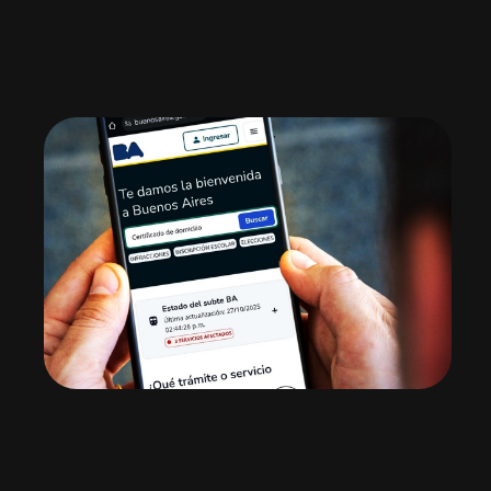
—
Fravega в кризисе