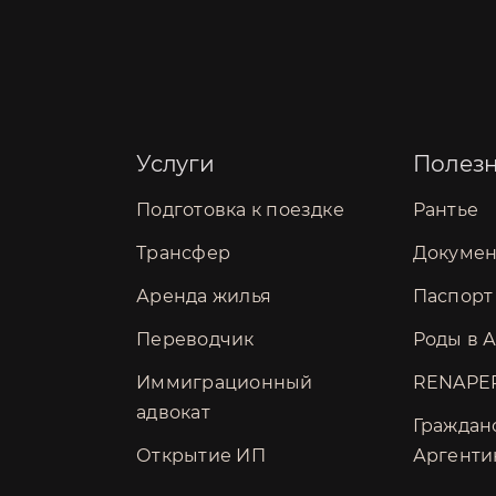
Услуги
Полез
Подготовка к поездке
Рантье
Трансфер
Докуме
Аренда жилья
Паспорт
Переводчик
Роды в 
Иммиграционный
RENAPE
адвокат
Граждан
Открытие ИП
Аргент