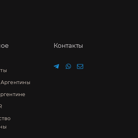
ное
Контакты
нты
 Аргентины
Аргентине
R
ство
ины