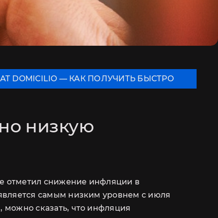
CILIO — КАК ПОЛУЧИТЬ БЫСТРО
FRAVEGA В 
но низкую
де отметил снижение инфляции в
о является самым низким уровнем с июля
, можно сказать, что инфляция