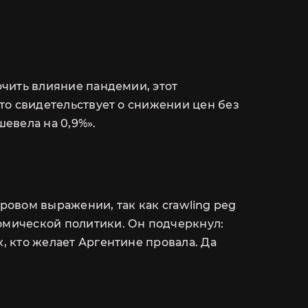
ючить влияние пандемии, этот
что свидетельствует о снижении цен без
евела на 0,9%».
ЬЕ
ровом выражении, так как crawling peg
ю
номической политики. Он подчеркнул:
, кто желает Аргентине провала. Да
полните контактную
 с вами!