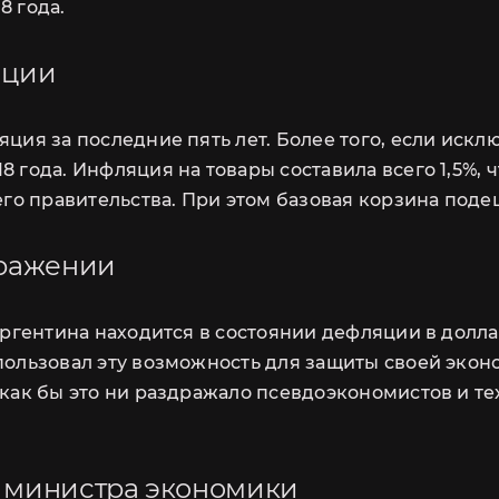
8 года.
яции
яция за последние пять лет. Более того, если искл
 года. Инфляция на товары составила всего 1,5%, 
о правительства. При этом базовая корзина подеш
ОПРОВОЖДЕНИЕ РАНТ
ыражении
СКИДКА 100 USD
«Аргентина находится в состоянии дефляции в долла
Запись на консультаци
спользовал эту возможность для защиты своей эко
НА СОПРОВОЖДЕНИЕ РАНТЬЕ
 как бы это ни раздражало псевдоэкономистов и тех
опросы по электронной почте или в WhatsApp. За
цию и желаемое время консультации. Мы свяжемся
е министра экономики