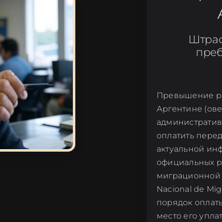
Штраф
преб
Превышение ра
Аргентине (ове
административ
оплатить перед
актуальной ин
официальных ре
миграционной 
Nacional de Mi
порядок оплаты
место его упла