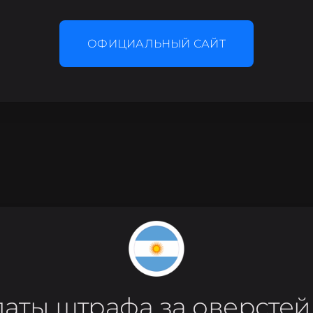
ОФИЦИАЛЬНЫЙ САЙТ
аты штрафа за оверстей