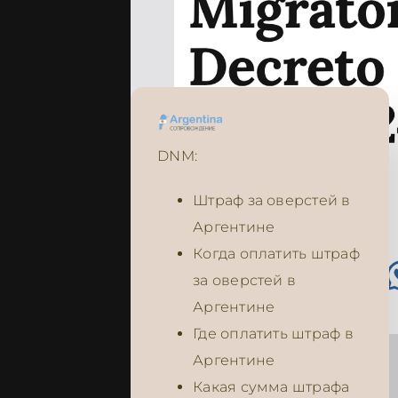
DNM:
Штраф за оверстей в
Аргентине
Когда оплатить штраф
за оверстей в
Аргентине
Где оплатить штраф в
Аргентине
Какая сумма штрафа