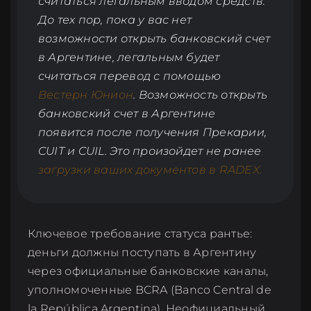
считаться легальным вводом средств.
До тех пор, пока у вас нет
возможности открыть банковский счет
в Аргентине, легальным будет
считаться перевод с помощью
Вестерн Юнион
. Возможность открыть
банковский счет в Аргентине
появится после получения Прекарии,
CUIT и CUIL. Это произойдет не ранее
СКИДКА 100 USD
загрузки ваших документов в RADEX.
НА СОПРОВОЖДЕНИЕ РАНТЬЕ
Ключевое требование статуса рантье:
СОПРОВОЖДЕНИЕ
деньги должны поступать в Аргентину
РАНТЬЕ
через официальные банковские каналы,
уполномоченные BCRA (Banco Central de
Запись на
la República Argentina). Неофициальный