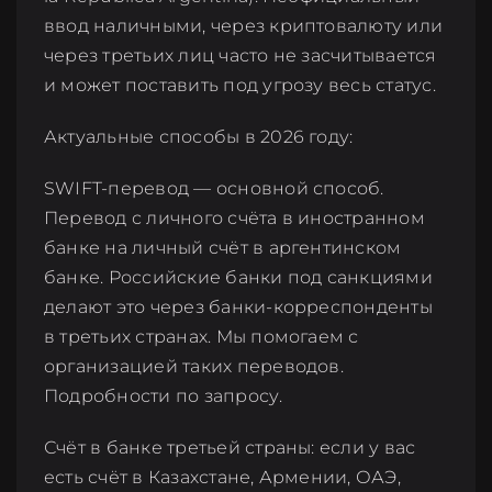
консультацию
ввод наличными, через криптовалюту или
через третьих лиц часто не засчитывается
Ответим на ваши вопросы по
и может поставить под угрозу весь статус.
электронной почте или в WhatsApp.
Актуальные способы в 2026 году:
Заполните контактную информацию
и желаемое время консультации. Мы
Иммиграционный
SWIFT-перевод — основной способ.
свяжемся с вами!
адвокат
Перевод с личного счёта в иностранном
банке на личный счёт в аргентинском
После получения заявки мы
банке. Российские банки под санкциями
свяжемся с вами!
делают это через банки-корреспонденты
в третьих странах. Мы помогаем с
организацией таких переводов.
Подробности по запросу.
Счёт в банке третьей страны: если у вас
есть счёт в Казахстане, Армении, ОАЭ,