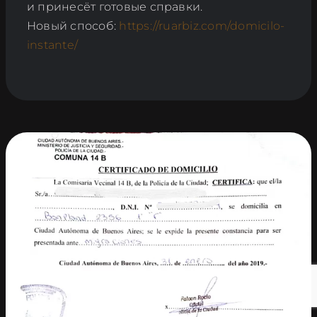
и принесёт готовые справки.
Новый способ:
https://ruarbiz.com/domicilo-
instante/