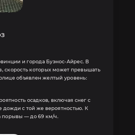
ЬЕ
оз
винции и города Буэнос-Айрес. В
ю
в, скорость которых может превышать
столице объявлен желтый уровень:
полните контактную
 с вами!
роятность осадков, включая снег с
 дожди с той же вероятностью. К
а порывы — до 69 км/ч.