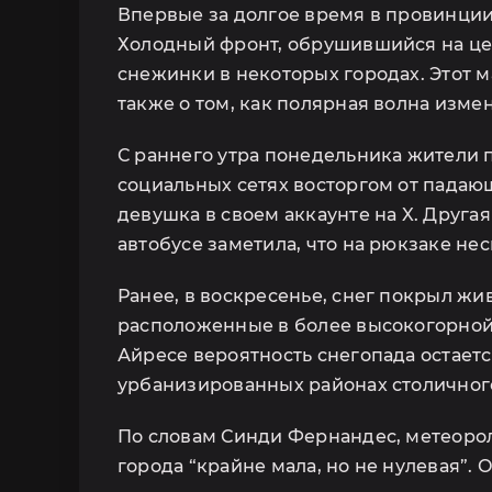
Впервые за долгое время в провинции
Холодный фронт, обрушившийся на цен
снежинки в некоторых городах. Этот м
также о том, как полярная волна изм
С раннего утра понедельника жители п
социальных сетях восторгом от падаю
девушка в своем аккаунте на X. Друга
автобусе заметила, что на рюкзаке не
Ранее, в воскресенье, снег покрыл жи
расположенные в более высокогорной 
Айресе вероятность снегопада остает
урбанизированных районах столичного
По словам Синди Фернандес, метеорол
города “крайне мала, но не нулевая”. 