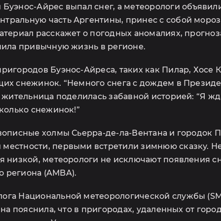
 Буэнос-Айрес выпал снег, а метеорологи объявил
тральную часть Аргентины, принес с собой мороз
атериал расскажет о погодных аномалиях, прогноз
енила привычную жизнь в регионе.
ригородов Буэнос-Айреса, таких как Пилар, Хосе К.
щих снежинок. “Немного снега с дождем в Президе
я жительница поделилась забавной историей: “Я жда
сколько снежинок!”
вописные холмы Сьерра-де-ла-Вентана и городок П
местности, первыми встретили зимнюю сказку. Нес
ся низкой, метеорологи не исключают появления с
 региона (AMBA).
ога Национальной метеорологической службы (SMN
Она пояснила, что в пригородах, удаленных от горо