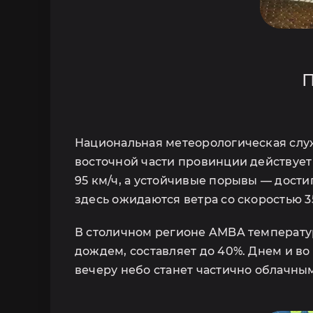
С
П
Национальная метеорологическая слу
восточной части провинции действует
95 км/ч, а устойчивые порывы — дости
Ответим на ваши в
здесь ожидаются ветра со скоростью 3
информа
В столичном регионе AMBA температура
дождем, составляет до 40%. Днем и в
вечеру небо станет частично облачным.