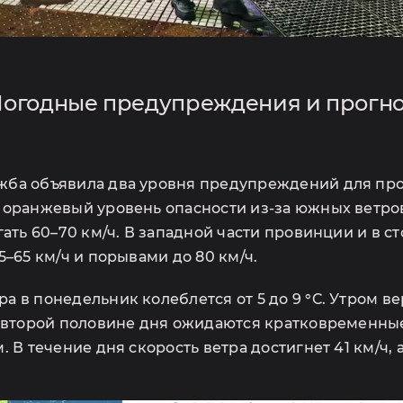
ОПРОВОЖДЕНИЕ РАНТ
огодные предупреждения и прогн
СКИДКА 100 USD
жба объявила два уровня предупреждений для про
Заполните форму
Запись на консультаци
НА СОПРОВОЖДЕНИЕ РАНТЬЕ
 оранжевый уровень опасности из-за южных ветро
гать 60–70 км/ч. В западной части провинции и в 
После получения формы мы свяжемся с вами!
опросы по электронной почте или в WhatsApp. За
5–65 км/ч и порывами до 80 км/ч.
цию и желаемое время консультации. Мы свяжемся
 в понедельник колеблется от 5 до 9 °C. Утром ве
о второй половине дня ожидаются кратковременные
 В течение дня скорость ветра достигнет 41 км/ч, 