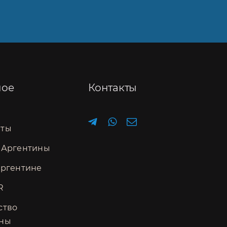
ное
Контакты
нты
 Аргентины
Аргентине
R
ство
ины