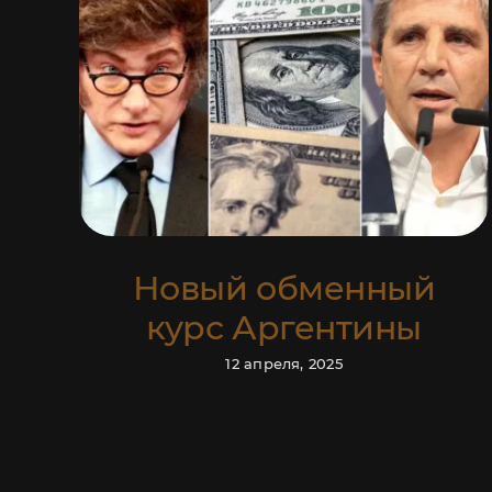
рс
С
Новый обменный
курс Аргентины
12 апреля, 2025
Ответим на ваши в
информа