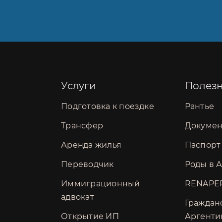
Услуги
Полез
Подготовка к поездке
Рантье
Трансфер
Докуме
Аренда жилья
Паспорт
Переводчик
Роды в 
Иммиграционный
RENAPE
адвокат
Граждан
Открытие ИП
Аргент