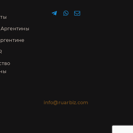
нты
 Аргентины
Аргентине
R
ство
ины
info@ruarbiz.com