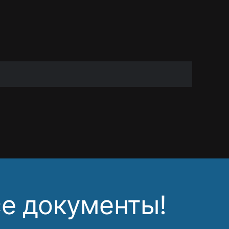
ю
полните контактную
 с вами!
е документы!