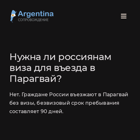
Skip
to
Toggl
content
Navig
ГЛАВНАЯ
Нужна ли россиянам
ПАРАГВАЙ
виза для въезда в
СКИДКА 100 USD
Парагвай?
БРАЗИЛИЯ
НА СОПРОВОЖДЕНИЕ РАНТЬЕ
Нет. Граждане России въезжают в Парагвай
РОДЫ
без визы, безвизовый срок пребывания
составляет 90 дней.
СОПРОВОЖДЕНИЕ
ЛЕГАЛИЗАЦИЯ
РАНТЬЕ