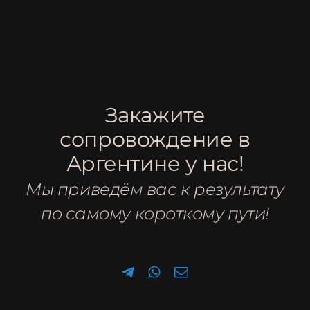
УСЛУГИ
Запись на
консультацию
Ответим на ваши вопросы по
электронной почте или в WhatsApp.
Заполните контактную информацию
Закажите
и желаемое время консультации. Мы
сопровождение в
свяжемся с вами!
Аргентине у нас!
Мы приведём вас к результату
по самому короткому пути!