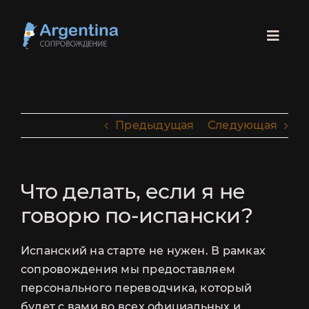
Skip
to
Toggl
content
Navig
ГЛАВНАЯ
Предыдущая
Следующая
ПАРАГВАЙ
БРАЗИЛИЯ
Что делать, если я не
говорю по-испански?
РОДЫ
Испанский на старте не нужен. В рамках
ЛЕГАЛИЗАЦИЯ
сопровождения мы предоставляем
персонального переводчика, который
СКИДКА 100 USD
будет с вами во всех официальных и