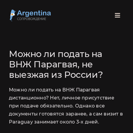
Skip
to
Toggl
content
Navig
ГЛАВНАЯ
Можно ли подать на
ПАРАГВАЙ
ВНЖ Парагвая, не
выезжая из России?
БРАЗИЛИЯ
СКИДКА 100 USD
Можно ли подать на ВНЖ Парагвая
НА СОПРОВОЖДЕНИЕ РАНТЬЕ
РОДЫ
дистанционно? Нет, личное присутствие
при подаче обязательно. Однако все
документы готовятся заранее, а сам визит в
ЛЕГАЛИЗАЦИЯ
СОПРОВОЖДЕНИЕ
Paraguay занимает около 3-х дней.
РАНТЬЕ