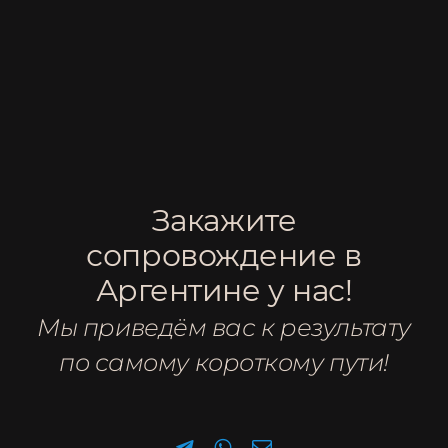
УСЛУГИ
Запись на
консультацию
Ответим на ваши вопросы по
электронной почте или в WhatsApp.
Заполните контактную информацию
и желаемое время консультации. Мы
Закажите
свяжемся с вами!
сопровождение в
Аргентине у нас!
Мы приведём вас к результату
по самому короткому пути!