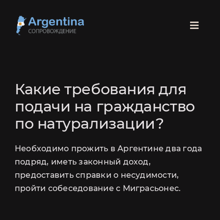
Skip
to
Toggl
content
Navig
ГЛАВНАЯ
Какие требования для
ПАРАГВАЙ
подачи на гражданство
по натурализации?
СКИДКА 100 USD
БРАЗИЛИЯ
Необходимо прожить в Аргентине два года
НА СОПРОВОЖДЕНИЕ РАНТЬЕ
РОДЫ
подряд, иметь законный доход,
предоставить справки о несудимости,
СОПРОВОЖДЕНИЕ
пройти собеседование с Миграсьонес.
ЛЕГАЛИЗАЦИЯ
РАНТЬЕ