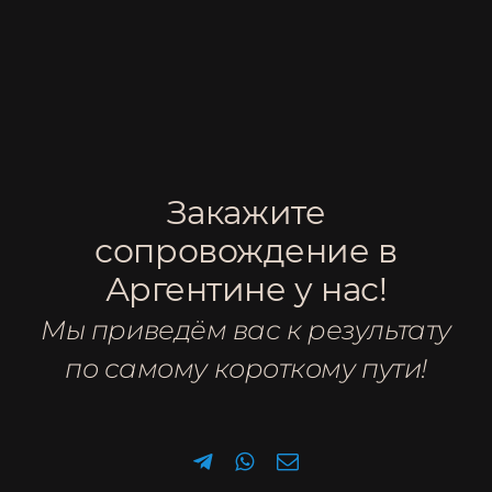
УСЛУГИ
Запись на
консультацию
Ответим на ваши вопросы по
электронной почте или в WhatsApp.
Заполните контактную информацию
Закажите
и желаемое время консультации. Мы
свяжемся с вами!
сопровождение в
Аргентине у нас!
Мы приведём вас к результату
по самому короткому пути!