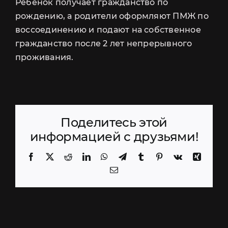
УСЛУГИ
Ребёнок получает гражданство по
СКИДКА 100 USD
рождению, а родители оформляют ПМЖ по
воссоединению и подают на собственное
НА СОПРОВОЖДЕНИЕ РАНТЬЕ
гражданство после 2 лет непрерывного
проживания.
СОПРОВОЖДЕНИЕ
РАНТЬЕ
Запись на
Поделитесь этой
консультацию
информацией с друзьями!
Ответим на ваши вопросы по
Facebook
X
Reddit
LinkedIn
WhatsApp
Telegram
Tumblr
Pinterest
Vk
Xing
электронной почте или в WhatsApp.
Email
Заполните контактную информацию
и желаемое время консультации. Мы
свяжемся с вами!