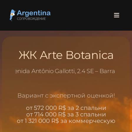
Skip
to
Toggl
content
Navig
ГЛАВНАЯ
ЖК Arte Botanica
ПАРАГВАЙ
a Antônio Gallotti, 2.4 SE – Barra
◉ Недвижи
БРАЗИЛИЯ
Вариант с экспертной оценкой!
РОДЫ
от 572 000 R$ за 2 спальни
ЛЕГАЛИЗАЦИЯ
от 714 000 R$ за 3 спальни
от 1 321 000 R$ за коммерческую