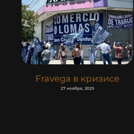
Гражданство Аргентины
подача документов
открыта
С
Fravega в кризисе
27 ноября, 2025
Ответим на ваши в
информа