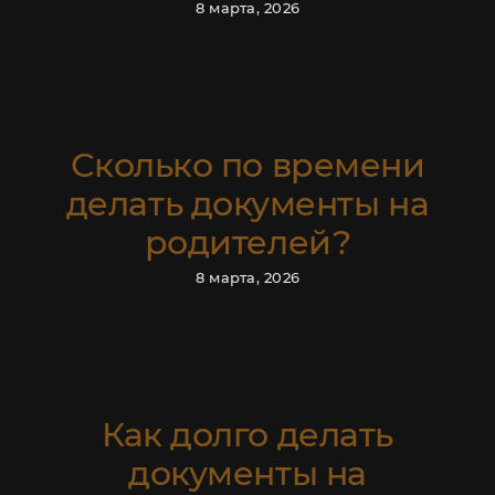
8 марта, 2026
НА СОПРОВОЖДЕНИЕ РАНТЬЕ
СОПРОВОЖДЕНИЕ
Сколько по времени
РАНТЬЕ
делать документы на
Запись на
родителей?
консультацию
8 марта, 2026
Ответим на ваши вопросы по
электронной почте или в WhatsApp.
Заполните контактную информацию
и желаемое время консультации. Мы
Как долго делать
свяжемся с вами!
документы на